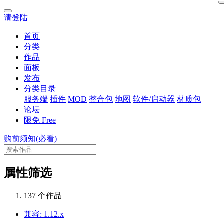
请登陆
首页
分类
作品
面板
发布
分类目录
服务端
插件
MOD
整合包
地图
软件/启动器
材质包
论坛
限免
Free
购前须知(必看)
属性筛选
137 个作品
兼容: 1.12.x