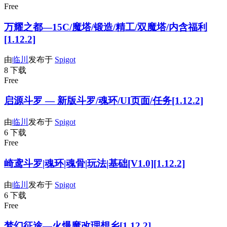
Free
万耀之都—15C/魔塔/锻造/精工/双魔塔/内含福利
[1.12.2]
由
临川
发布于
Spigot
8 下载
Free
启源斗罗 — 新版斗罗/魂环/UI页面/任务[1.12.2]
由
临川
发布于
Spigot
6 下载
Free
崎鸢斗罗|魂环|魂骨|玩法|基础[V1.0][1.12.2]
由
临川
发布于
Spigot
6 下载
Free
梦幻征途—火爆魔改理想乡[1.12.2]