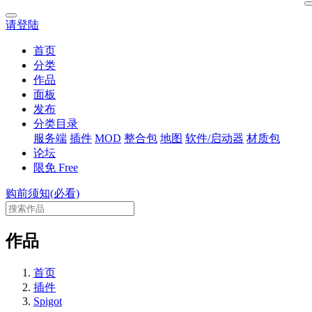
请登陆
首页
分类
作品
面板
发布
分类目录
服务端
插件
MOD
整合包
地图
软件/启动器
材质包
论坛
限免
Free
购前须知(必看)
作品
首页
插件
Spigot