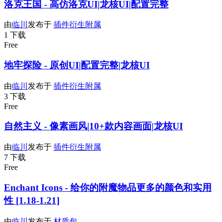
洛克王国 - 高仿洛克UI|龙核UI|配置完整
由
临川
发布于
插件衍生附属
1 下载
Free
地牢探险 - 原创UI|配置完整|龙核UI
由
临川
发布于
插件衍生附属
3 下载
Free
自然主义 - 像素画风|10+款内容画面|龙核UI
由
临川
发布于
插件衍生附属
7 下载
Free
Enchant Icons - 给你的附魔物品更多的颜色和实用
性 [1.18-1.21]
由
临川
发布于
材质包