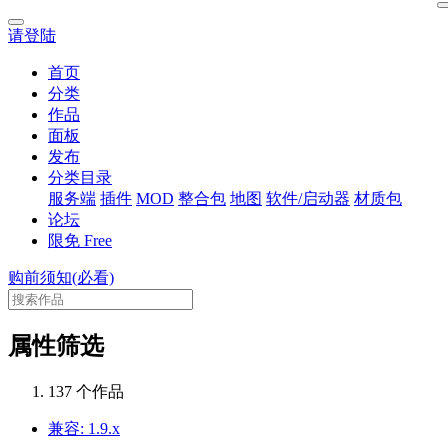
请登陆
首页
分类
作品
面板
发布
分类目录
服务端
插件
MOD
整合包
地图
软件/启动器
材质包
论坛
限免
Free
购前须知(必看)
属性筛选
137 个作品
兼容: 1.9.x