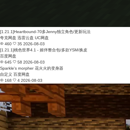
[1.21.1]Heartbound-70多Jenny独立角色/更新玩法
夸克网盘
迅雷云盘
UC网盘
460
35
2026-08-03
[1.21.1]桃色世界4.1 - 姬伴整合包/多款YSM/换皮
百度网盘
645
58
2026-08-03
Sparkle's morpher 花火火的变身器
自定义
百度网盘
168
4
2026-08-03