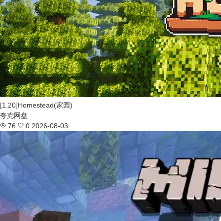
[1.20]Homestead(家园)
夸克网盘
76
0
2026-08-03