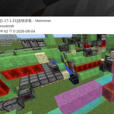
[1.17-1.21]连锁采集 - Veinminer
modrinth
62
0
2026-08-04