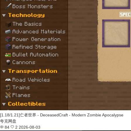
[1.18/1.21]亡者世界 - DeceasedCraft - Modern Zombie Apocalypse
夸克网盘
84
2
2026-08-03