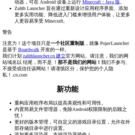
动器，可在 Android 设备上运行
Minecraft：Java 版
。
Zalith Launcher 旨在通过重新设计应用程序界面、添加
更多实用功能、降低进入门槛来增强用户体验，让更多
人更容易享受 Minecraft。
警告
注意力！这个项目只是
一个社区重制版
，就像 PojavLauncher
是基于
Boardwalk
开发的一样。
我们计划
zalithlauncher.cn 建立
官方网站。请注意，我们的网
站域名以 结尾，而不是 ！
那不是我们的网站！
我们不参与、
不接受或信任该网站！请谨慎区分，保护您的个人隐
私！.cn.com
新功能
重构应用程序布局以提高美观性和可用性。
内置简易文件管理器，免除Android权限限制的后顾之
忧！
更好的版本管理，可自定义的游戏目录位置，允许在外
部存储目录中进行设置。
添加更多渲染器，支持渲染器插件！