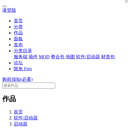
请登陆
首页
分类
作品
面板
发布
分类目录
服务端
插件
MOD
整合包
地图
软件/启动器
材质包
论坛
限免
Free
购前须知(必看)
作品
首页
软件/启动器
启动器