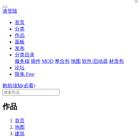
请登陆
首页
分类
作品
面板
发布
分类目录
服务端
插件
MOD
整合包
地图
软件/启动器
材质包
论坛
限免
Free
购前须知(必看)
作品
首页
地图
建筑