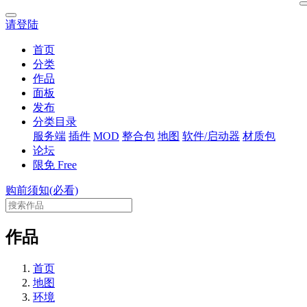
请登陆
首页
分类
作品
面板
发布
分类目录
服务端
插件
MOD
整合包
地图
软件/启动器
材质包
论坛
限免
Free
购前须知(必看)
作品
首页
地图
环境