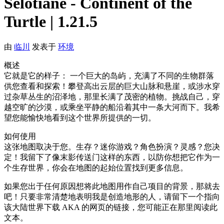
Selotiané - Continent of the
Turtle | 1.21.5
由
临川
发表于
环境
概述
它就是它的样子： 一个巨大的岛屿，充满了不同的生物群落
供您查看和探索！攀登高出云层的巨大山脉和悬崖，或涉水穿
过杂草丛生的沼泽地，那里长满了茂密的植物。挑战自己，穿
越空旷的沙漠，或乘坐平静的船沿着其中一条大河而下。我希
望您能愉快地看到这个世界所提供的一切。
如何使用
这张地图取决于您。生存？迷你游戏？角色扮演？灵感？您决
定！我留下了像末影传送门这样的东西，以防你想把它作为一
个生存世界，你会在地图的起始位置找到更多信息。
如果您出于任何原因想将此地图用作自己项目的背景，那就去
吧！只要非常清楚地表明我是创造地形的人，请留下一个指向
该大陆世界下载 AKA 的网页的链接，您可能正在那里阅读此
文本。