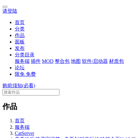
请登陆
首页
分类
作品
面板
发布
分类目录
服务端
插件
MOD
整合包
地图
软件/启动器
材质包
论坛
限免
免费
购前须知(必看)
作品
首页
服务端
CatServer