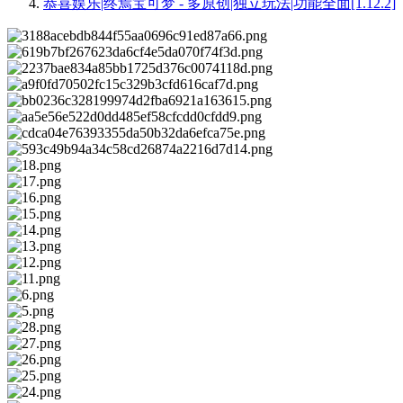
恭喜娱乐|终焉宝可梦 - 多原创|独立玩法|功能全面[1.12.2]