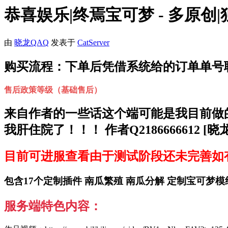
恭喜娱乐|终焉宝可梦 - 多原创|独
由
晓龙QAQ
发表于
CatServer
购买流程：下单后凭借系统给的订单单号
售后政策等级（基础售后）
来自作者的一些话这个端可能是我目前做
我肝住院了！！！ 作者Q2186666612 [
目前可进服查看由于测试阶段还未完善如
包含17个定制插件 南瓜繁殖 南瓜分解 定制宝可
服务端特色内容：