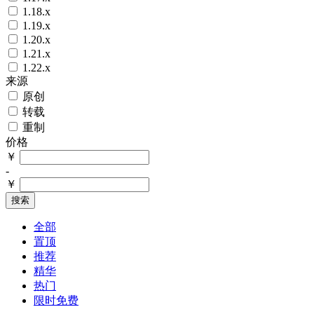
1.18.x
1.19.x
1.20.x
1.21.x
1.22.x
来源
原创
转载
重制
价格
￥
-
￥
搜索
全部
置顶
推荐
精华
热门
限时免费